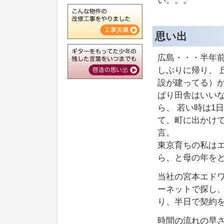
い。。。
思い出
広島・・・半年
しぶりに帰り、 
設が建ってる）
ぱり田舎はいいな
ら、 若い時は1
て、町に出かけ
言。
東京育ちの私は
ら、と母の年を
当社の宮本エド
ーネットで探し、
り、半日で契約
時間の流れの早